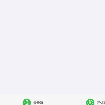
去旅游
寻优